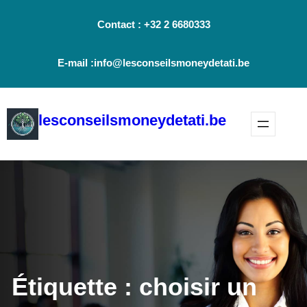
Aller
Contact : +32 2 6680333
au
contenu
E-mail :info@lesconseilsmoneydetati.be
lesconseilsmoneydetati.be
Étiquette :
choisir un