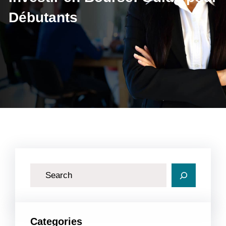
Débutants
R
e
c
h
Categories