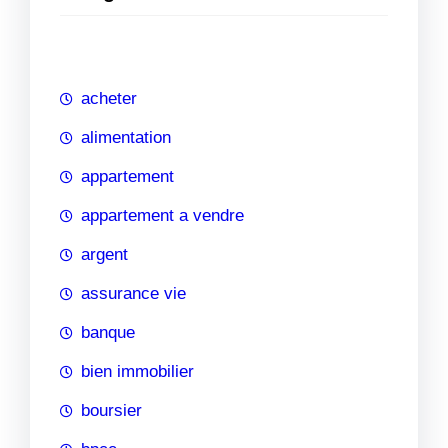
e
r
c
h
acheter
e
alimentation
appartement
appartement a vendre
argent
assurance vie
banque
bien immobilier
boursier