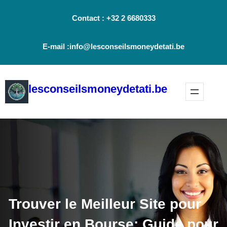
Aller
Contact : +32 2 6680333
au
contenu
E-mail :info@lesconseilsmoneydetati.be
lesconseilsmoneydetati.be
Trouver le Meilleur Site pour
Investir en Bourse: Guide pour