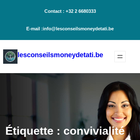
Aller
Contact : +32 2 6680333
au
contenu
E-mail :info@lesconseilsmoneydetati.be
lesconseilsmoneydetati.be
Étiquette :
convivialité