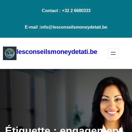
Aller
Contact : +32 2 6680333
au
contenu
E-mail :info@lesconseilsmoneydetati.be
lesconseilsmoneydetati.be
Étiquette :
engagement