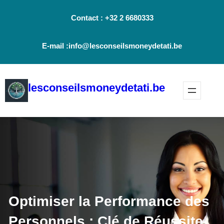
Aller
Contact : +32 2 6680333
au
contenu
E-mail :info@lesconseilsmoneydetati.be
lesconseilsmoneydetati.be
Optimiser la Performance des
Personnels : Clé de Réussite