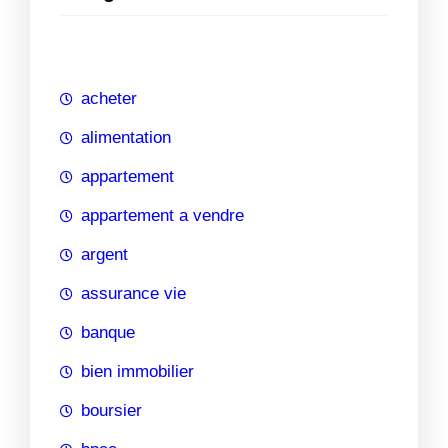
e
r
c
h
acheter
e
alimentation
appartement
appartement a vendre
argent
assurance vie
banque
bien immobilier
boursier