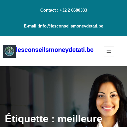
Aller
Contact : +32 2 6680333
au
contenu
E-mail :info@lesconseilsmoneydetati.be
lesconseilsmoneydetati.be
Étiquette :
meilleure