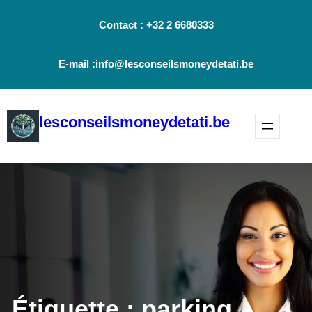
Aller
Contact : +32 2 6680333
au
contenu
E-mail :info@lesconseilsmoneydetati.be
lesconseilsmoneydetati.be
Étiquette :
parking