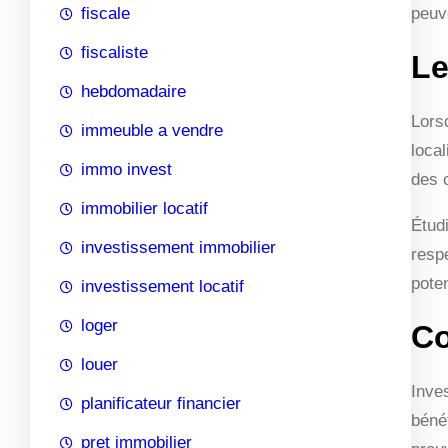
fiscale
peuv
fiscaliste
Le
hebdomadaire
Lors
immeuble a vendre
loca
immo invest
des 
immobilier locatif
Étud
investissement immobilier
respe
poten
investissement locatif
loger
Co
louer
Inves
planificateur financier
béné
pret immobilier