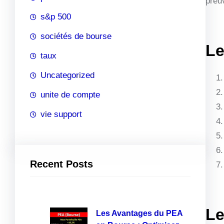
preu
s&p 500
sociétés de bourse
Le
taux
Uncategorized
unite de compte
vie support
Recent Posts
Le
Les Avantages du PEA