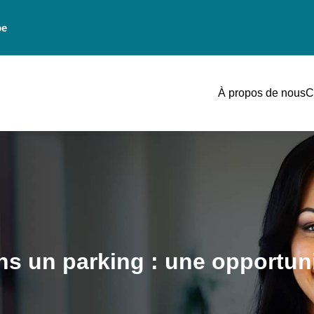
be
À propos de nous
C
ns un parking : une opportun