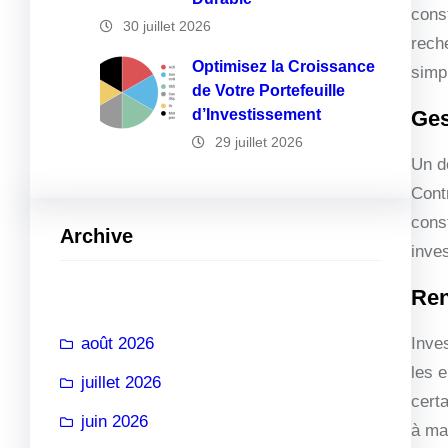
const
30 juillet 2026
rech
Optimisez la Croissance
simp
de Votre Portefeuille
d’Investissement
Ges
29 juillet 2026
Un de
Cont
cons
Archive
inve
Ren
août 2026
Inve
les 
juillet 2026
cert
juin 2026
à ma