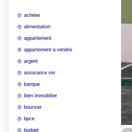
c
h
acheter
e
alimentation
appartement
appartement a vendre
argent
assurance vie
banque
bien immobilier
boursier
bpce
budget