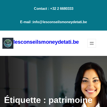
Aller
Contact : +32 2 6680333
au
contenu
E-mail :info@lesconseilsmoneydetati.be
lesconseilsmoneydetati.be
Étiquette :
patrimoine