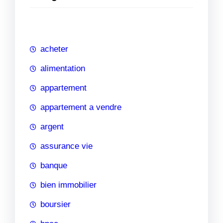
e
r
c
h
acheter
e
alimentation
appartement
appartement a vendre
argent
assurance vie
banque
bien immobilier
boursier