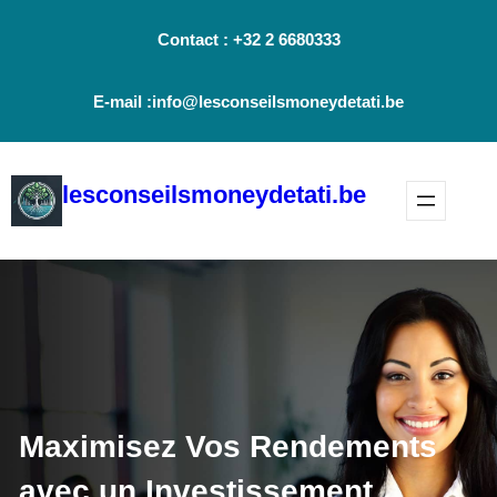
Aller
Contact : +32 2 6680333
au
contenu
E-mail :info@lesconseilsmoneydetati.be
lesconseilsmoneydetati.be
Maximisez Vos Rendements
avec un Investissement