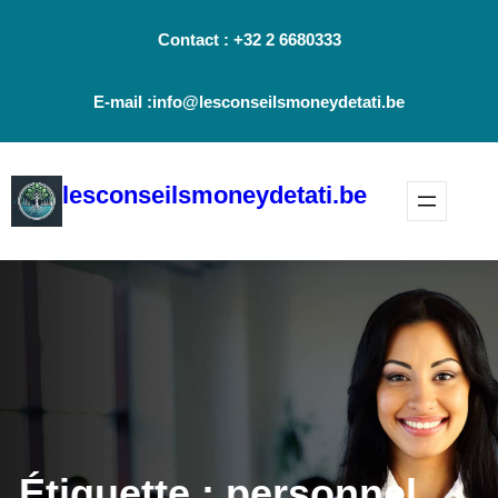
Aller
Contact : +32 2 6680333
au
contenu
E-mail :info@lesconseilsmoneydetati.be
lesconseilsmoneydetati.be
Étiquette :
personnel