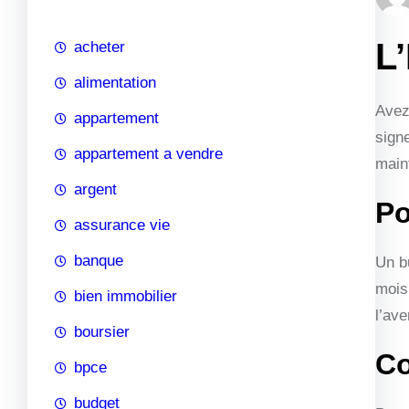
c
h
L
acheter
e
alimentation
Avez
appartement
sign
appartement a vendre
maint
argent
Po
assurance vie
banque
Un b
mois
bien immobilier
l’ave
boursier
Co
bpce
budget