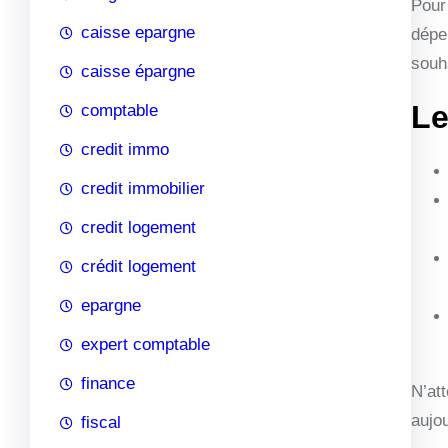
Pour
caisse epargne
dépe
souha
caisse épargne
Le
comptable
credit immo
credit immobilier
credit logement
crédit logement
epargne
expert comptable
finance
N’at
aujou
fiscal