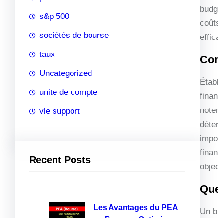
budg
s&p 500
coût
sociétés de bourse
effic
taux
Com
Uncategorized
Établ
unite de compte
fina
noter
vie support
déte
impo
finan
Recent Posts
objec
Que
Les Avantages du PEA
Un bu