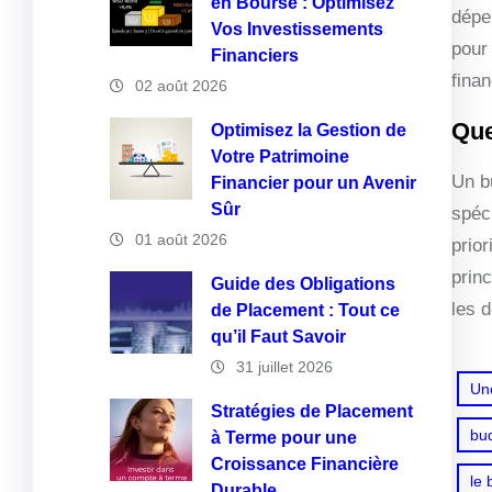
en Bourse : Optimisez
dépe
Vos Investissements
pour 
Financiers
finan
02 août 2026
Que
Optimisez la Gestion de
Votre Patrimoine
Un b
Financier pour un Avenir
Sûr
spéc
01 août 2026
prio
princ
Guide des Obligations
les d
de Placement : Tout ce
qu’il Faut Savoir
31 juillet 2026
Un
Stratégies de Placement
bu
à Terme pour une
Croissance Financière
le 
Durable