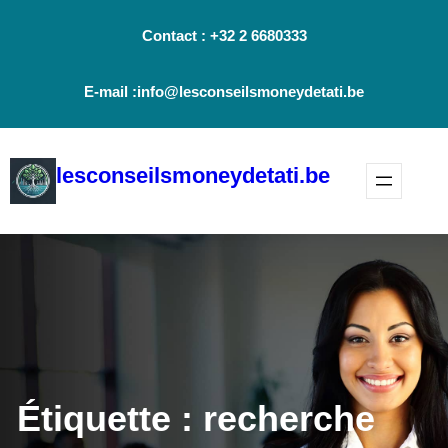
Aller
Contact : +32 2 6680333
au
contenu
E-mail :info@lesconseilsmoneydetati.be
lesconseilsmoneydetati.be
Étiquette :
recherche