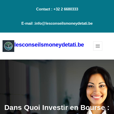
Aller
Contact : +32 2 6680333
au
contenu
E-mail :info@lesconseilsmoneydetati.be
lesconseilsmoneydetati.be
Dans Quoi Investir en Bourse :