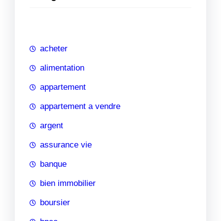
e
r
c
h
acheter
e
alimentation
appartement
appartement a vendre
argent
assurance vie
banque
bien immobilier
boursier