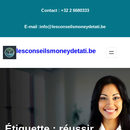
Aller
Contact : +32 2 6680333
au
contenu
E-mail :info@lesconseilsmoneydetati.be
lesconseilsmoneydetati.be
Étiquette :
réussir