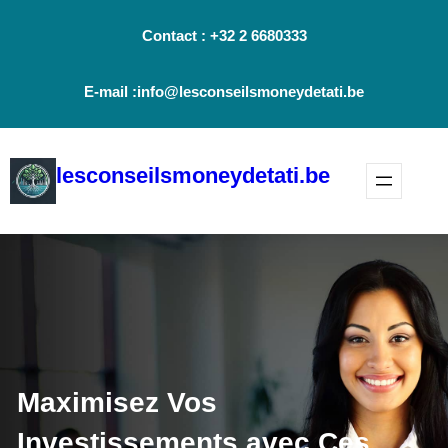
Aller
Contact : +32 2 6680333
au
contenu
E-mail :info@lesconseilsmoneydetati.be
lesconseilsmoneydetati.be
Maximisez Vos
Investissements avec Ces