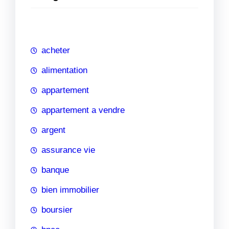
e
r
c
h
acheter
e
alimentation
appartement
appartement a vendre
argent
assurance vie
banque
bien immobilier
boursier