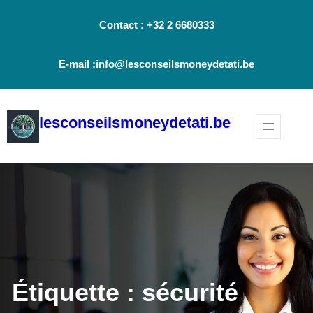
Aller
Contact : +32 2 6680333
au
contenu
E-mail :info@lesconseilsmoneydetati.be
lesconseilsmoneydetati.be
Étiquette :
sécurité