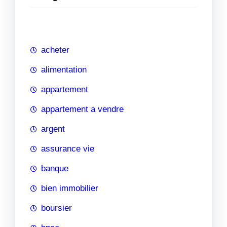
e
r
c
h
acheter
e
alimentation
appartement
appartement a vendre
argent
assurance vie
banque
bien immobilier
boursier