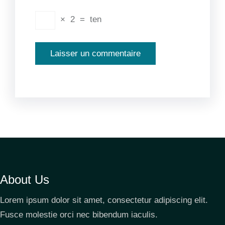
×
2
=
ten
About Us
Lorem ipsum dolor sit amet, consectetur adipiscing elit.
Fusce molestie orci nec bibendum iaculis.