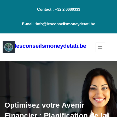
Aller
Contact : +32 2 6680333
au
contenu
E-mail :info@lesconseilsmoneydetati.be
lesconseilsmoneydetati.be
Optimisez votre Avenir
Financier : Planification de la