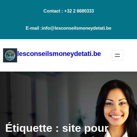
Aller
Contact : +32 2 6680333
au
contenu
E-mail :info@lesconseilsmoneydetati.be
lesconseilsmoneydetati.be
Étiquette :
site pour