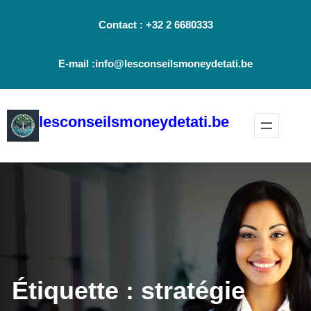
Aller
Contact : +32 2 6680333
au
contenu
E-mail :info@lesconseilsmoneydetati.be
lesconseilsmoneydetati.be
Étiquette :
stratégie