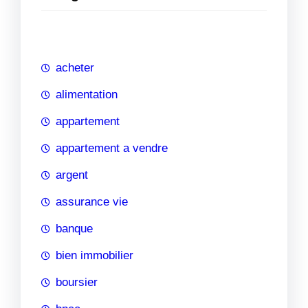
e
r
c
h
acheter
e
alimentation
appartement
appartement a vendre
argent
assurance vie
banque
bien immobilier
boursier