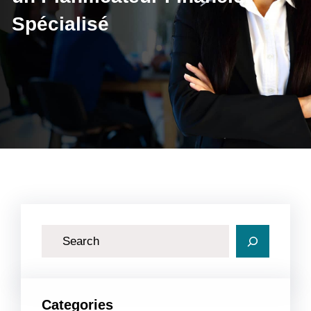
Spécialisé
R
e
c
h
Categories