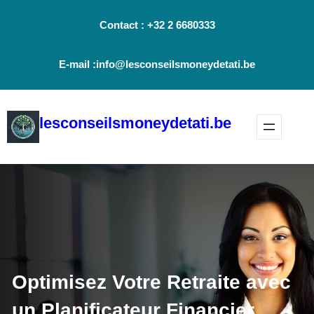
Aller
Contact : +32 2 6680333
au
contenu
E-mail :info@lesconseilsmoneydetati.be
lesconseilsmoneydetati.be
Optimisez Votre Retraite avec
un Planificateur Financier