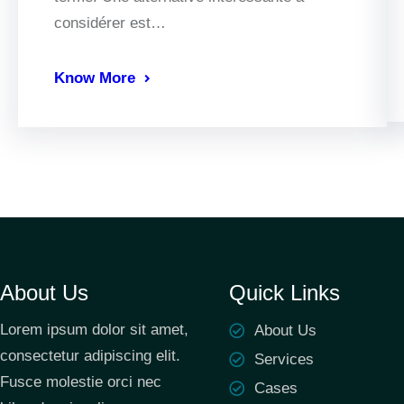
considérer est…
Know More
About Us
Quick Links
Lorem ipsum dolor sit amet,
About Us
consectetur adipiscing elit.
Services
Fusce molestie orci nec
Cases