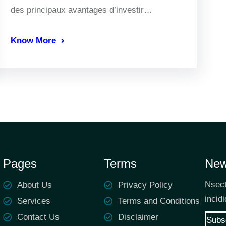
des principaux avantages d’investir…
Know More
Pages
Terms
New
Nsect
About Us
Privacy Policy
incid
Services
Terms and Conditions
Contact Us
Disclaimer
Subs