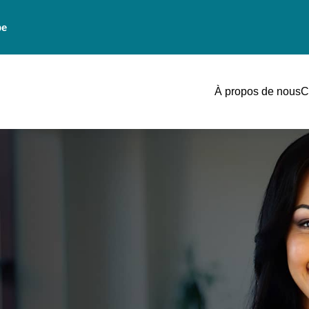
be
À propos de nous
C