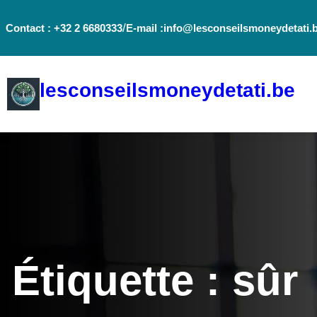
Aller
/
Contact : +32 2 6680333
E-mail :info@lesconseilsmoneydetati.
au
contenu
lesconseilsmoneydetati.be
Étiquette :
sûr