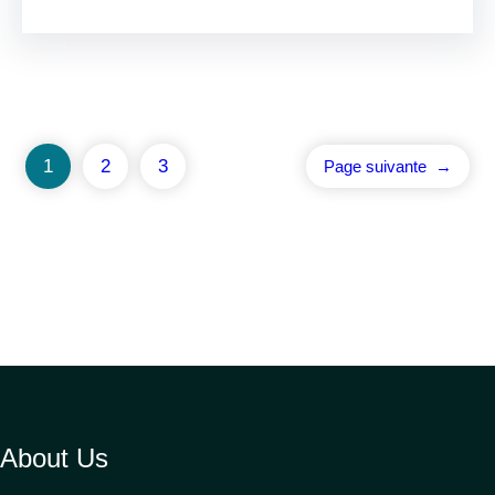
1
2
3
Page suivante
→
About Us