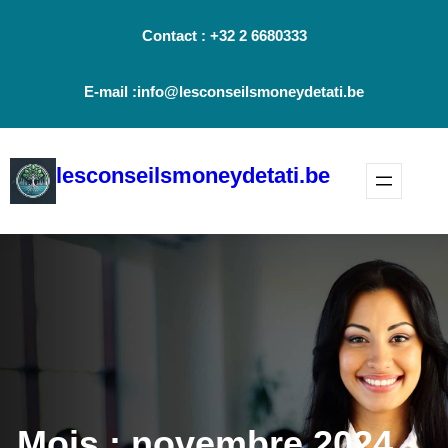
Aller
Contact : +32 2 6680333
au
contenu
E-mail :info@lesconseilsmoneydetati.be
lesconseilsmoneydetati.be
Mois :
novembre 2024