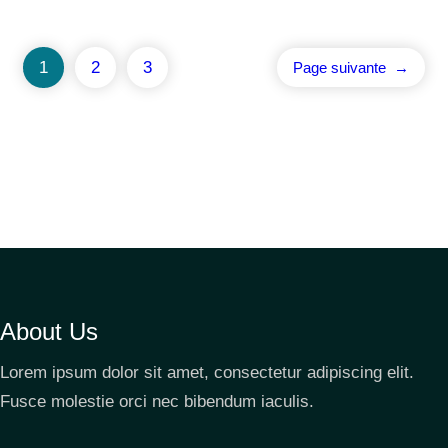
1
2
3
Page suivante
→
About Us
Lorem ipsum dolor sit amet, consectetur adipiscing elit.
Fusce molestie orci nec bibendum iaculis.