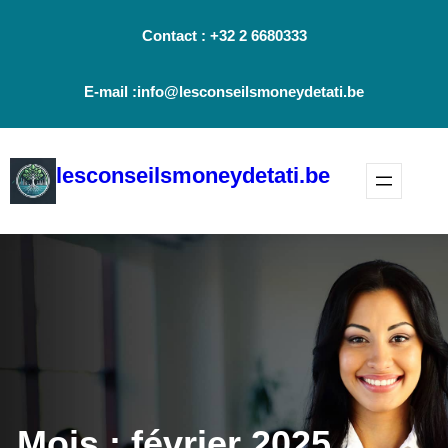
Aller
Contact : +32 2 6680333
au
contenu
E-mail :info@lesconseilsmoneydetati.be
lesconseilsmoneydetati.be
Mois :
février 2025