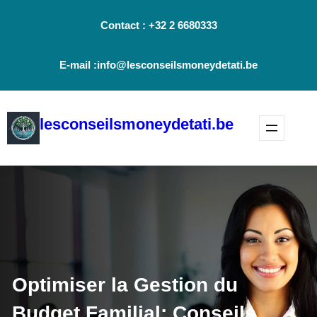
Aller
Contact : +32 2 6680333
au
contenu
E-mail :info@lesconseilsmoneydetati.be
lesconseilsmoneydetati.be
Optimiser la Gestion du
Budget Familial: Conseils