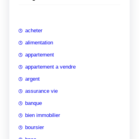
e
r
c
h
acheter
e
alimentation
appartement
appartement a vendre
argent
assurance vie
banque
bien immobilier
boursier