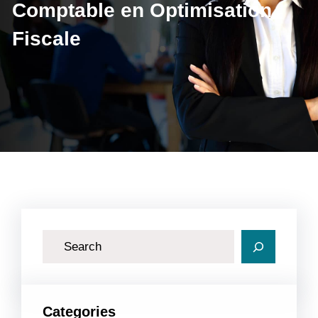
Comptable en Optimisation
Fiscale
R
e
c
h
Categories