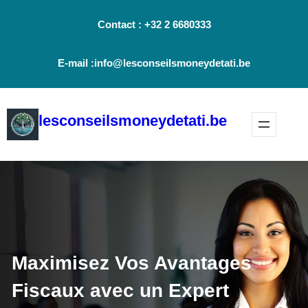
Aller
Contact : +32 2 6680333
au
contenu
E-mail :info@lesconseilsmoneydetati.be
lesconseilsmoneydetati.be
Maximisez Vos Avantages
Fiscaux avec un Expert