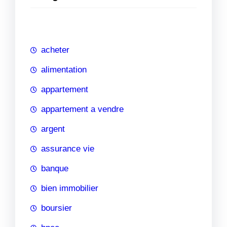
e
r
c
h
acheter
e
alimentation
appartement
appartement a vendre
argent
assurance vie
banque
bien immobilier
boursier