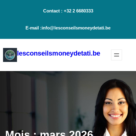
Aller
Contact : +32 2 6680333
au
contenu
E-mail :info@lesconseilsmoneydetati.be
lesconseilsmoneydetati.be
Mois :
mars 2026