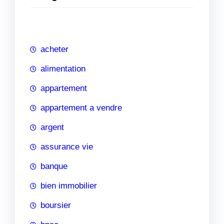
e
r
c
h
acheter
e
alimentation
appartement
appartement a vendre
argent
assurance vie
banque
bien immobilier
boursier