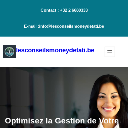
Aller
Contact : +32 2 6680333
au
contenu
E-mail :info@lesconseilsmoneydetati.be
lesconseilsmoneydetati.be
Optimisez la Gestion de Votre