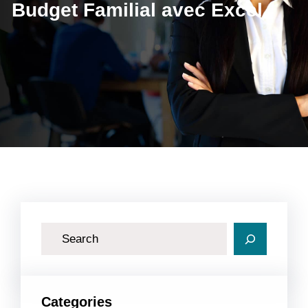
Budget Familial avec Excel
R
e
c
h
Categories