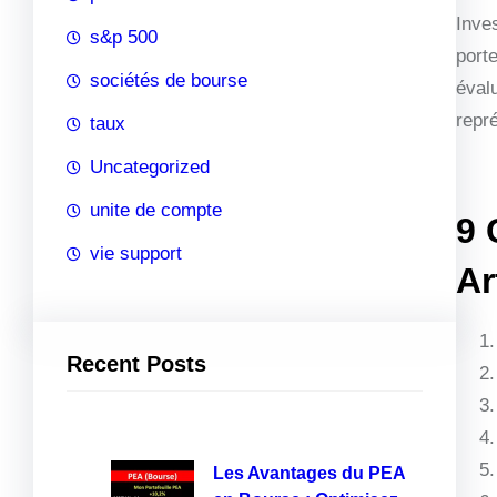
Inves
s&p 500
port
sociétés de bourse
évalu
repr
taux
Uncategorized
unite de compte
9 
vie support
Ar
Recent Posts
Les Avantages du PEA