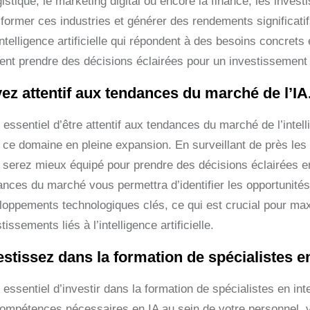
ogistique, le marketing digital ou encore la finance, les inv
sformer ces industries et générer des rendements significatif
intelligence artificielle qui répondent à des besoins concrets
ent prendre des décisions éclairées pour un investissement
ez attentif aux tendances du marché de l’IA
t essentiel d’être attentif aux tendances du marché de l’intell
 ce domaine en pleine expansion. En surveillant de près les é
 serez mieux équipé pour prendre des décisions éclairées e
ances du marché vous permettra d’identifier les opportunités
loppements technologiques clés, ce qui est crucial pour m
tissements liés à l’intelligence artificielle.
estissez dans la formation de spécialistes e
t essentiel d’investir dans la formation de spécialistes en int
compétences nécessaires en IA au sein de votre personnel, v