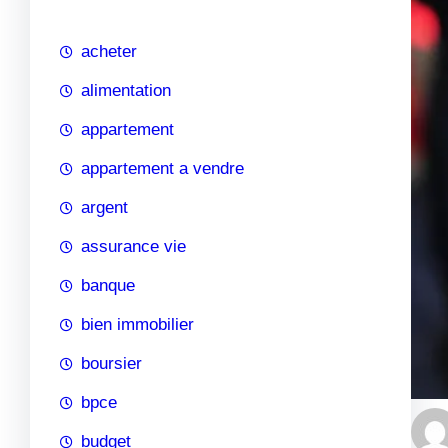
c
h
acheter
e
alimentation
appartement
appartement a vendre
argent
assurance vie
banque
bien immobilier
boursier
bpce
budget