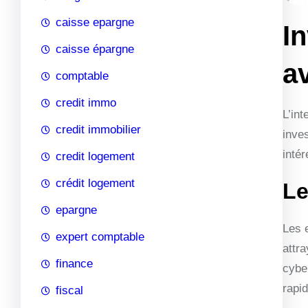
caisse epargne
In
caisse épargne
a
comptable
credit immo
L’int
credit immobilier
inve
intér
credit logement
crédit logement
Le
epargne
Les 
expert comptable
attr
finance
cybe
rapid
fiscal