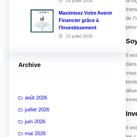
la l
24 juillet 2026
tran
Maximisez Votre Avenir
de l’
Financier grâce à
peuv
l’Investissement
23 juillet 2026
Soy
Il es
dans
Archive
vous
tend
déve
août 2026
inves
juillet 2026
Inv
juin 2026
Il es
mai 2026
les 