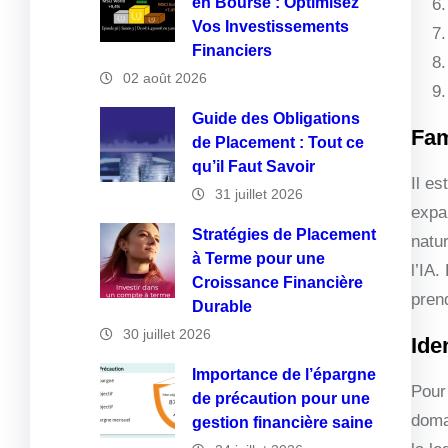
en Bourse : Optimisez
Vos Investissements
Financiers
02 août 2026
Guide des Obligations
Fam
de Placement : Tout ce
qu’il Faut Savoir
Il es
31 juillet 2026
expa
Stratégies de Placement
natu
à Terme pour une
l’IA
Croissance Financière
pren
Durable
30 juillet 2026
Ide
Importance de l’épargne
Pour 
de précaution pour une
doma
gestion financière saine