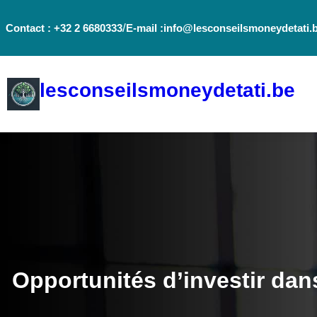
Aller
/
Contact : +32 2 6680333
E-mail :info@lesconseilsmoneydetati.
au
contenu
lesconseilsmoneydetati.be
Opportunités d’investir dans 