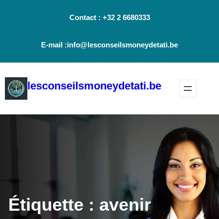
Aller
Contact : +32 2 6680333
au
contenu
E-mail :info@lesconseilsmoneydetati.be
lesconseilsmoneydetati.be
Étiquette :
avenir