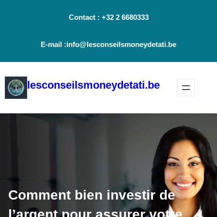
Aller
Contact : +32 2 6680333
au
contenu
E-mail :info@lesconseilsmoneydetati.be
lesconseilsmoneydetati.be
Comment bien investir de
l’argent pour assurer votre