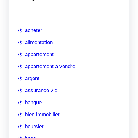
e
r
c
h
acheter
e
alimentation
appartement
appartement a vendre
argent
assurance vie
banque
bien immobilier
boursier