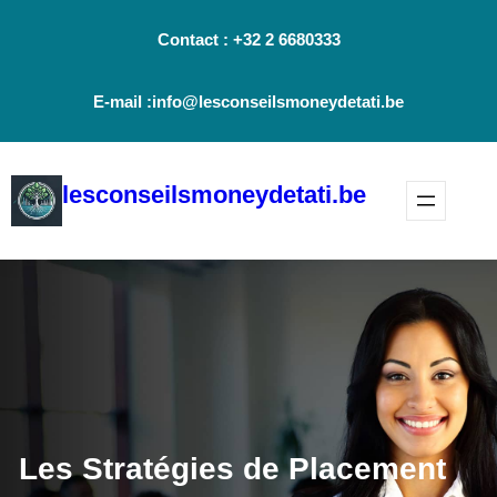
Aller
Contact : +32 2 6680333
au
contenu
E-mail :info@lesconseilsmoneydetati.be
lesconseilsmoneydetati.be
Les Stratégies de Placement