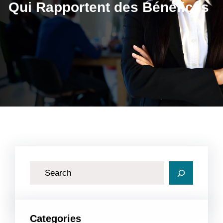
Qui Rapportent des Bénéfices
R
e
c
h
Categories