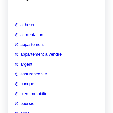
e
r
c
h
acheter
e
alimentation
appartement
appartement a vendre
argent
assurance vie
banque
bien immobilier
boursier