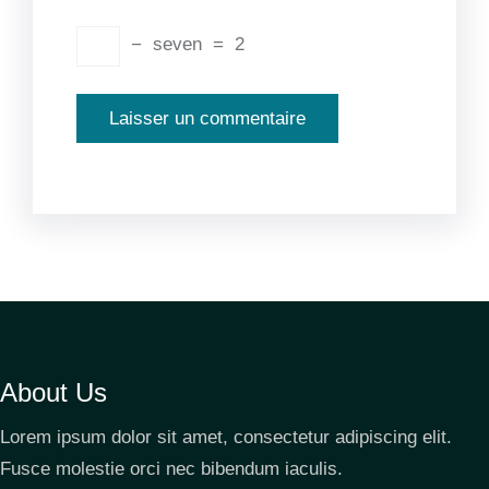
−
seven
=
2
About Us
Lorem ipsum dolor sit amet, consectetur adipiscing elit.
Fusce molestie orci nec bibendum iaculis.