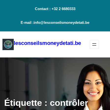
Aller
Contact : +32 2 6680333
au
contenu
E-mail :info@lesconseilsmoneydetati.be
lesconseilsmoneydetati.be
Étiquette :
contrôler