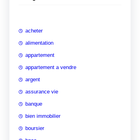
e
r
c
h
acheter
e
alimentation
appartement
appartement a vendre
argent
assurance vie
banque
bien immobilier
boursier