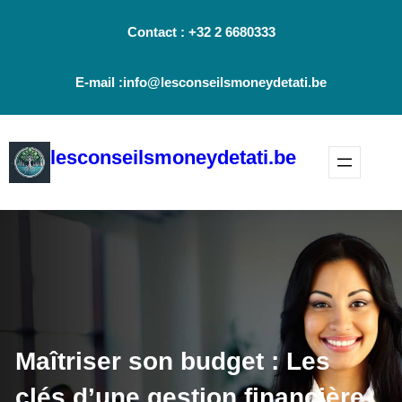
Aller
Contact : +32 2 6680333
au
contenu
E-mail :info@lesconseilsmoneydetati.be
lesconseilsmoneydetati.be
Maîtriser son budget : Les
clés d’une gestion financière