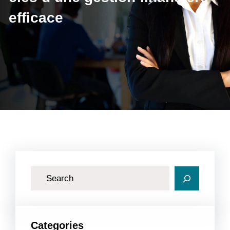
efficace
R
e
c
h
Categories