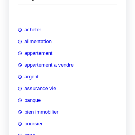
e
r
c
h
acheter
e
alimentation
appartement
appartement a vendre
argent
assurance vie
banque
bien immobilier
boursier