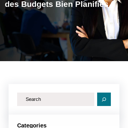
des Budgets Bien Planifiés
R
e
c
h
Categories