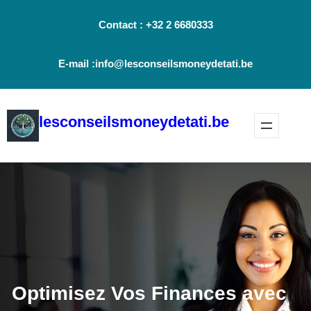
Aller
Contact : +32 2 6680333
au
contenu
E-mail :info@lesconseilsmoneydetati.be
lesconseilsmoneydetati.be
Optimisez Vos Finances avec