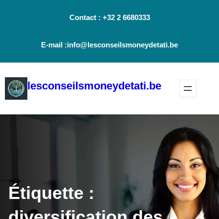
Aller
Contact : +32 2 6680333
au
contenu
E-mail :info@lesconseilsmoneydetati.be
lesconseilsmoneydetati.be
Étiquette :
diversification des