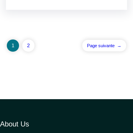
1
2
Page suivante
→
About Us