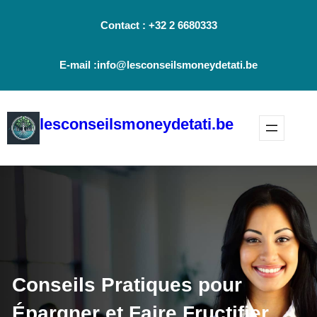
Aller
Contact : +32 2 6680333
au
contenu
E-mail :info@lesconseilsmoneydetati.be
lesconseilsmoneydetati.be
Conseils Pratiques pour
Épargner et Faire Fructifier