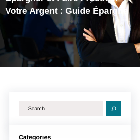
Votre Argent : Guide Épargne
R
e
c
h
Categories