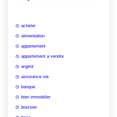
e
r
c
h
acheter
e
alimentation
appartement
appartement a vendre
argent
assurance vie
banque
bien immobilier
boursier