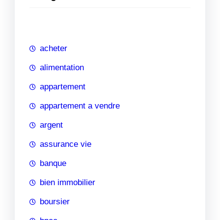
e
r
c
h
acheter
e
alimentation
appartement
appartement a vendre
argent
assurance vie
banque
bien immobilier
boursier