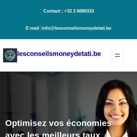
Aller
Contact : +32 2 6680333
au
contenu
E-mail :info@lesconseilsmoneydetati.be
lesconseilsmoneydetati.be
Optimisez vos économies
avec les meilleurs taux