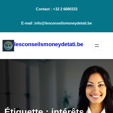
Aller
Contact : +32 2 6680333
au
contenu
E-mail :info@lesconseilsmoneydetati.be
lesconseilsmoneydetati.be
Étiquette :
intérêts