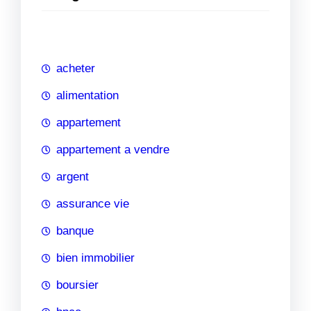
e
r
c
h
acheter
e
alimentation
appartement
appartement a vendre
argent
assurance vie
banque
bien immobilier
boursier