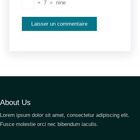
+
7
=
nine
About Us
Lorem ipsum dolor sit amet, consectetur adipiscing elit.
Fusce molestie orci nec bibendum iaculis.