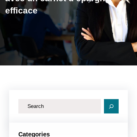
efficace
R
e
c
h
Categories