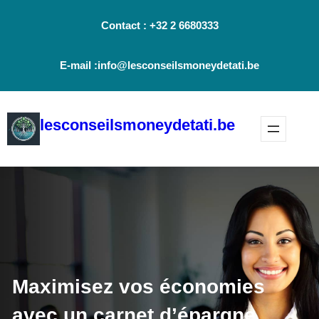
Aller
Contact : +32 2 6680333
au
contenu
E-mail :info@lesconseilsmoneydetati.be
lesconseilsmoneydetati.be
Maximisez vos économies
avec un carnet d’épargne