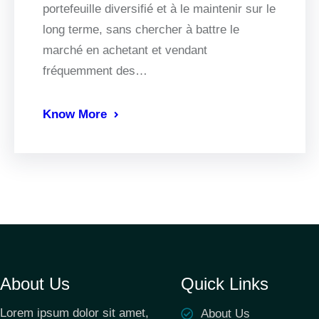
portefeuille diversifié et à le maintenir sur le
long terme, sans chercher à battre le
marché en achetant et vendant
fréquemment des…
Know More
About Us
Quick Links
Lorem ipsum dolor sit amet,
About Us