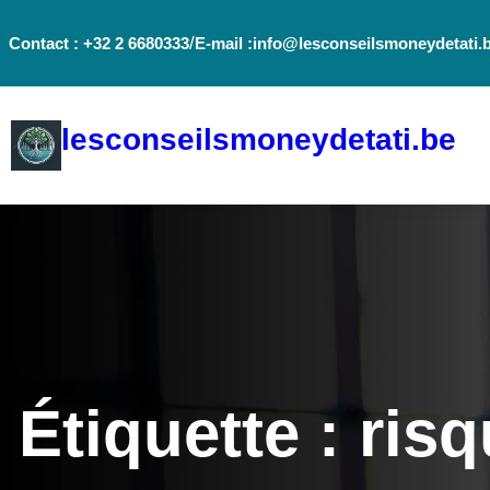
Aller
/
Contact : +32 2 6680333
E-mail :info@lesconseilsmoneydetati.
au
contenu
lesconseilsmoneydetati.be
Étiquette :
ris