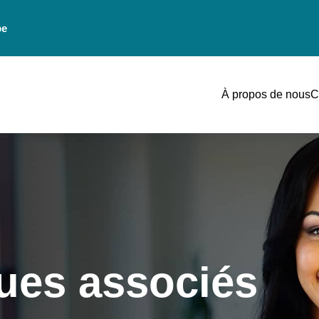
be
À propos de nous
C
ques associés