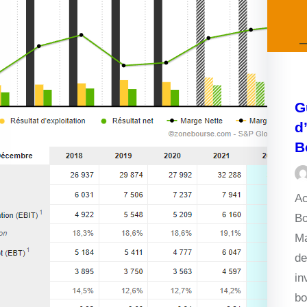
G
d
B
Ac
Bo
Ma
de
in
bo