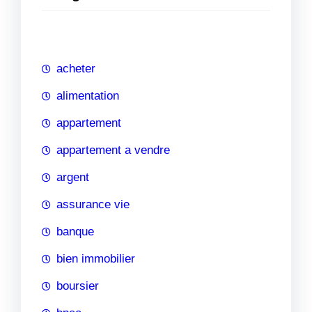
e
r
c
h
acheter
e
alimentation
appartement
appartement a vendre
argent
assurance vie
banque
bien immobilier
boursier