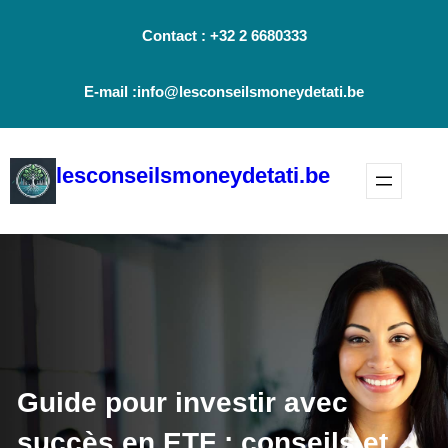
Aller
Contact : +32 2 6680333
au
contenu
E-mail :info@lesconseilsmoneydetati.be
lesconseilsmoneydetati.be
Guide pour investir avec
succès en ETF : conseils et