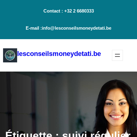
Aller
Contact : +32 2 6680333
au
contenu
E-mail :info@lesconseilsmoneydetati.be
lesconseilsmoneydetati.be
Étiquette :
suivi régulier