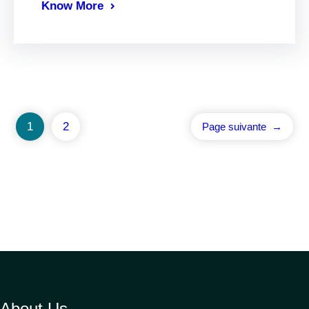
Know More
1
2
Page suivante
→
About Us