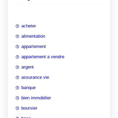
e
r
c
h
acheter
e
alimentation
appartement
appartement a vendre
argent
assurance vie
banque
bien immobilier
boursier