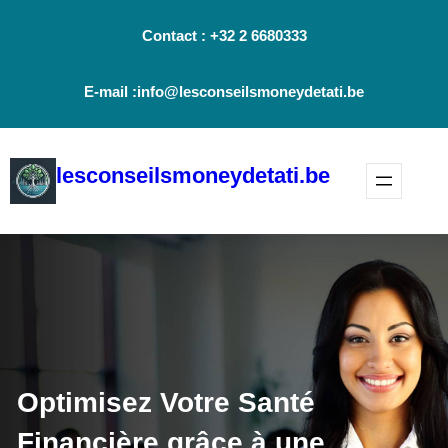
Aller
Contact : +32 2 6680333
au
contenu
E-mail :info@lesconseilsmoneydetati.be
lesconseilsmoneydetati.be
Optimisez Votre Santé
Financière grâce à une