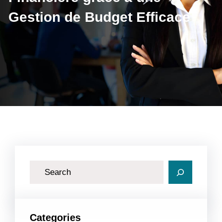
Gestion de Budget Efficace
R
e
c
h
Categories