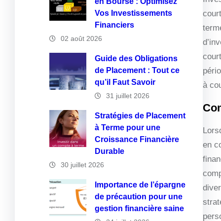
en Bourse : Optimisez
Vos Investissements
cour
Financiers
terme
02 août 2026
d’in
court
Guide des Obligations
de Placement : Tout ce
pério
qu’il Faut Savoir
à cou
31 juillet 2026
Com
Stratégies de Placement
à Terme pour une
Lorsq
Croissance Financière
en co
Durable
fina
30 juillet 2026
compt
Importance de l’épargne
diver
de précaution pour une
strat
gestion financière saine
pers