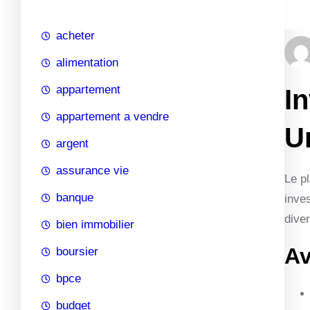
c
h
acheter
e
alimentation
appartement
I
appartement a vendre
U
argent
assurance vie
Le p
banque
inve
diver
bien immobilier
Av
boursier
bpce
budget