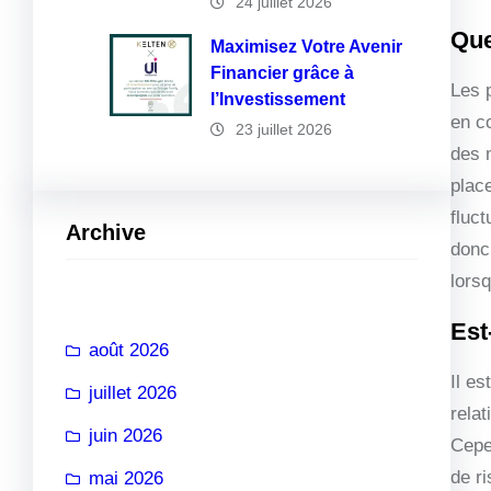
24 juillet 2026
Que
Maximisez Votre Avenir
Financier grâce à
Les 
l’Investissement
en c
23 juillet 2026
des m
plac
fluct
Archive
donc
lors
Est
août 2026
Il e
juillet 2026
relat
juin 2026
Cepe
de ri
mai 2026