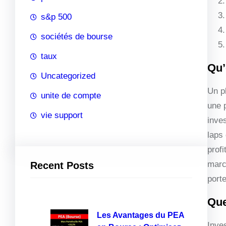
s&p 500
sociétés de bourse
taux
Qu’
Uncategorized
Un p
unite de compte
une 
vie support
inve
laps
profi
marc
Recent Posts
porte
Que
Les Avantages du PEA
Inves