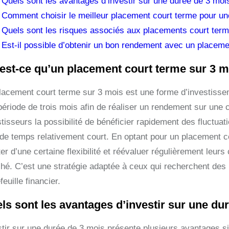
Quels sont les avantages d’investir sur une durée de 3 moi
Comment choisir le meilleur placement court terme pour un
Quels sont les risques associés aux placements court term
Est-il possible d’obtenir un bon rendement avec un placem
est-ce qu’un placement court terme sur 3 
lacement court terme sur 3 mois est une forme d’investissem
période de trois mois afin de réaliser un rendement sur une 
stisseurs la possibilité de bénéficier rapidement des fluctu
 de temps relativement court. En optant pour un placement c
ter d’une certaine flexibilité et réévaluer régulièrement leu
hé. C’est une stratégie adaptée à ceux qui recherchent des 
feuille financier.
ls sont les avantages d’investir sur une du
tir sur une durée de 3 mois présente plusieurs avantages sig