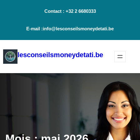
Aller
Contact : +32 2 6680333
au
contenu
E-mail :info@lesconseilsmoneydetati.be
lesconseilsmoneydetati.be
Mois :
mai 2026