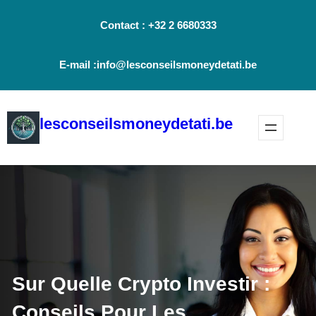
Aller
Contact : +32 2 6680333
au
contenu
E-mail :info@lesconseilsmoneydetati.be
lesconseilsmoneydetati.be
Sur Quelle Crypto Investir :
Conseils Pour Les