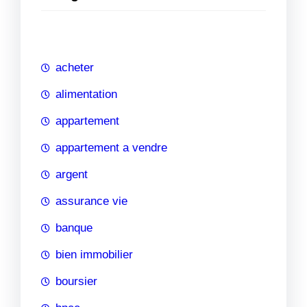
e
r
c
h
acheter
e
alimentation
appartement
appartement a vendre
argent
assurance vie
banque
bien immobilier
boursier