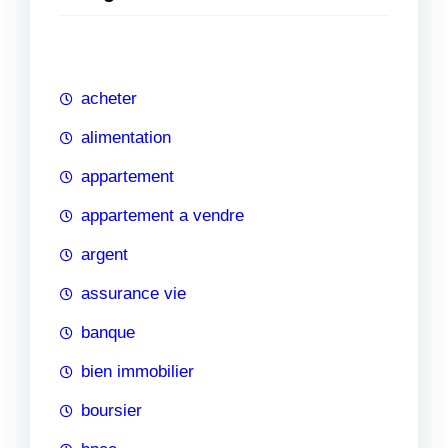
e
r
c
h
acheter
e
alimentation
appartement
appartement a vendre
argent
assurance vie
banque
bien immobilier
boursier