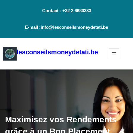
Aller
Contact : +32 2 6680333
au
contenu
E-mail :info@lesconseilsmoneydetati.be
lesconseilsmoneydetati.be
Maximisez vos Rendements
grâce à un Bon Placement