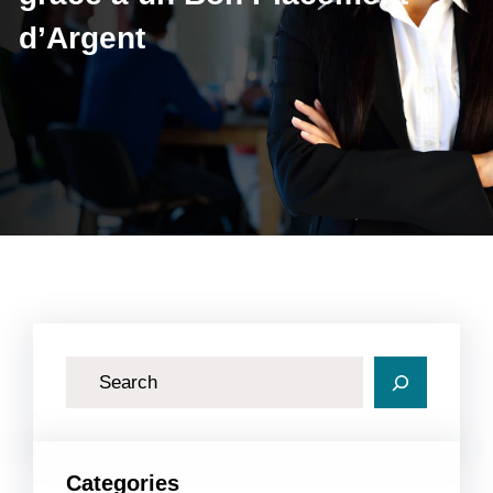
d’Argent
R
e
c
h
Categories