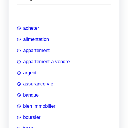
e
r
c
h
acheter
e
alimentation
appartement
appartement a vendre
argent
assurance vie
banque
bien immobilier
boursier