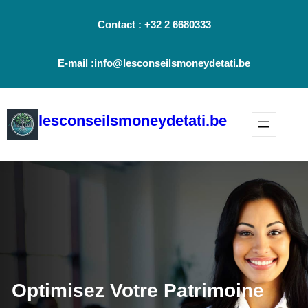
Aller
Contact : +32 2 6680333
au
contenu
E-mail :info@lesconseilsmoneydetati.be
lesconseilsmoneydetati.be
Optimisez Votre Patrimoine