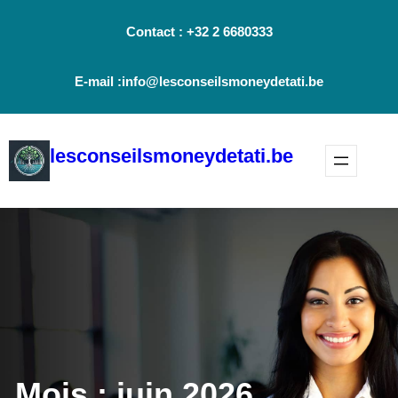
Aller
Contact : +32 2 6680333
au
contenu
E-mail :info@lesconseilsmoneydetati.be
lesconseilsmoneydetati.be
Mois :
juin 2026